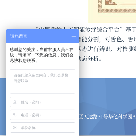
“中医舌诊人工智能诊疗综合平台”基于
请您留言
象照片，对舌体进行智能分割，对舌色、舌
据，对44种中医健康状态进行辨识，对检
感谢您的关注，当前客服人员不在
线，请填写一下您的信息，我们会
实现舌象变化趋势的动态分析。
尽快和您联系。
联系我们
电话：
400-888-7378
地址：
安徽省合肥市高新区天达路71号华亿科学园A