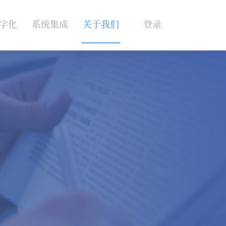
字化
系统集成
关于我们
登录
统
快速集成
平台介绍
案
H5应用对接
新闻动态
微信应用对接
小程序插件对接
体质辨识API对接
舌面诊设备对接
脉诊设备对接