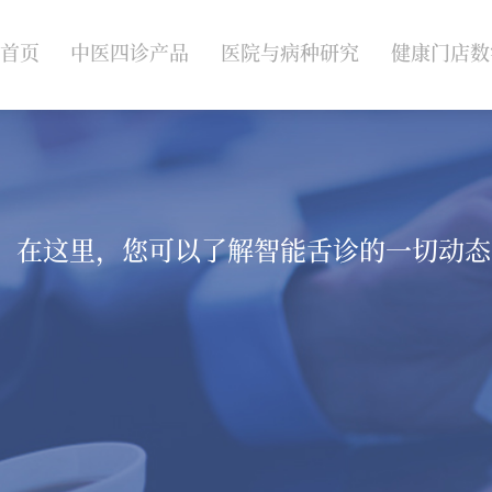
首页
中医四诊产品
医院与病种研究
健康门店数
智能硬件设备
舌象疾病科研系统
健康商城系
体质健康辨识
AI辅诊与智能开方
药店赋能方
儿童体质辨识
专科专病AI辅诊
在这里，您可以了解智能舌诊的一切动态
中医医美检测
舌诊AI教学平台
妇科健康管理
中医数字智能体
慢病分型管理
名老中医传承系统