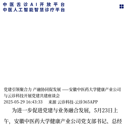
新闻动态
在这里，您可以了解智能舌诊的一切动态
党建引领聚合力 产融协同促发展 ——安徽中医药大学健康产业公司
与云诊科技开展党建共建座谈会
2025-05-29 16:43:33
来源
云诊科技-云诊365APP
为进一步促进党建与业务融合发展，5月23日上
午，安徽中医药大学健康产业公司党支部书记、总经