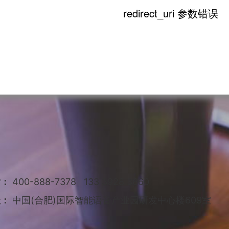
话：
400-888-7378 133 3928 3660
址：
中国(合肥)国际智能语音产业园研发中心楼609室